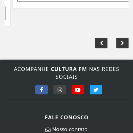
ACOMPANHE
CULTURA FM
NAS REDES
SOCIAIS
FALE CONOSCO
Nosso contato
Fone:
(44) 3649-5266
/
(44) 3649-5266
E-mail:
rececpcao@culturafmpalotina.com.br