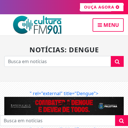
OUÇA AGORA
MENU
NOTÍCIAS: DENGUE
" rel="external" title="Dengue">