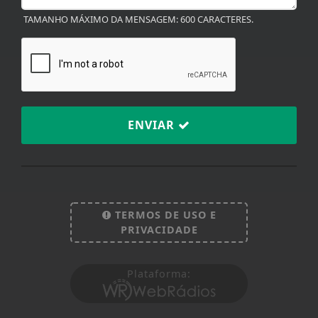
TAMANHO MÁXIMO DA MENSAGEM: 600 CARACTERES.
ENVIAR
Termos de Uso e Privacidade
Esse site utiliza cookies para melhorar sua
TERMOS DE USO E
experiência de navegação. Ao continuar o acesso,
PRIVACIDADE
entendemos que você concorda com nossos Termos
de Uso e Privacidade.
PARA MAIS INFORMAÇÕES,
ACESSE NOSSOS TERMOS
Plataforma:
CLICANDO AQUI
PROSSEGUIR