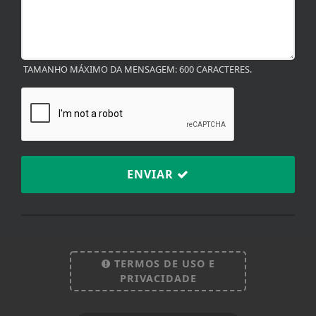
TAMANHO MÁXIMO DA MENSAGEM: 600 CARACTERES.
ENVIAR
Termos de Uso e Privacidade
Esse site utiliza cookies para melhorar sua
TERMOS DE USO E
experiência de navegação. Ao continuar o acesso,
PRIVACIDADE
entendemos que você concorda com nossos Termos
de Uso e Privacidade.