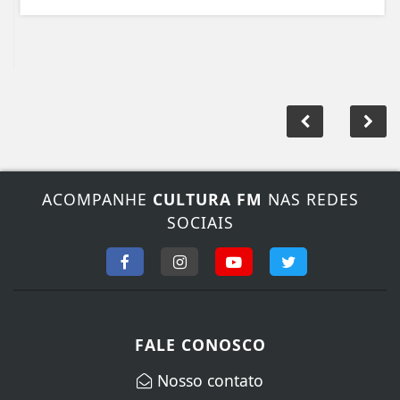
ACOMPANHE
CULTURA FM
NAS REDES
SOCIAIS
FALE CONOSCO
Nosso contato
Fone:
(44) 3649-5266
/
(44) 3649-5266
E-mail:
rececpcao@culturafmpalotina.com.br