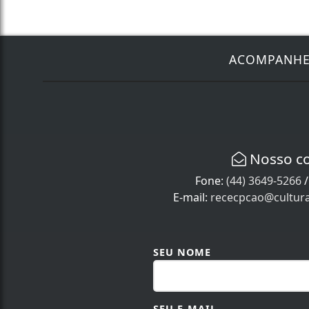
ACOMPANH
Nosso c
Fone:
(44) 3649-5266
E-mail:
rececpcao@cultur
SEU NOME
SEU E-MAIL