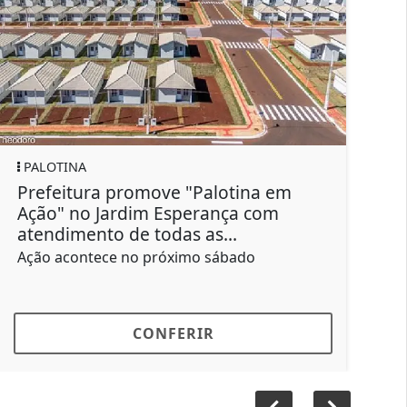
SAÚDE
move "Palotina em
Boletim Informativo 
im Esperança com
escorpiões notificad
 todas as...
em 2026
 próximo sábado
31 casos leves foram cont
ONFERIR
CONFER