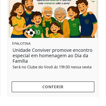
PALOTINA
nviver promove encontro
Prefeitura pro
m homenagem ao Dia da
Ação" no Jard
atendimento de
 do Vovô ás 19h30 nessa sexta
Ação acontece no
CONFERIR
C