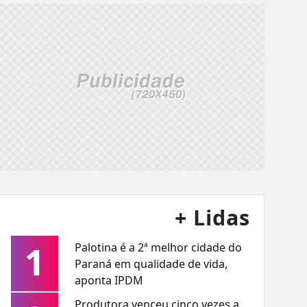
+ Lidas
1
Palotina é a 2ª melhor cidade do
Paraná em qualidade de vida,
aponta IPDM
Produtora venceu cinco vezes a