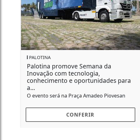
A
PALOTINA
na promove Semana da
Unidade Co
o com tecnologia,
especial e
mento e oportunidades para
Família
Será no Clube
 será na Praça Amadeo Piovesan
CONFERIR