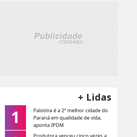
+ Lidas
1
Palotina é a 2ª melhor cidade do
Paraná em qualidade de vida,
aponta IPDM
Produtora venceu cinco vezes a