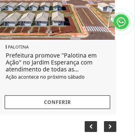
SAÚDE
move "Palotina em
Boletim Informativo 
im Esperança com
escorpiões notificad
 todas as...
em 2026
 próximo sábado
31 casos leves foram cont
ONFERIR
CONFER