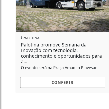
A
PALOTINA
na promove Semana da
Unidade Co
o com tecnologia,
especial e
mento e oportunidades para
Família
Será no Clube
 será na Praça Amadeo Piovesan
CONFERIR