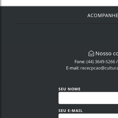
ACOMPANH
Nosso c
Fone:
(44) 3649-5266
E-mail:
rececpcao@cultur
SEU NOME
SEU E-MAIL