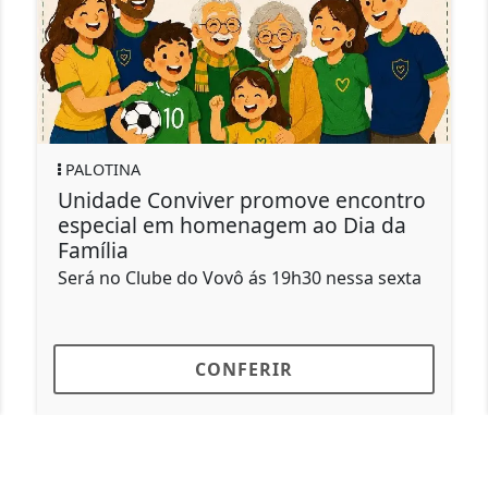
PALOTINA
nviver promove encontro
Prefeitura pro
m homenagem ao Dia da
Ação" no Jard
atendimento de
 do Vovô ás 19h30 nessa sexta
Ação acontece no
CONFERIR
C