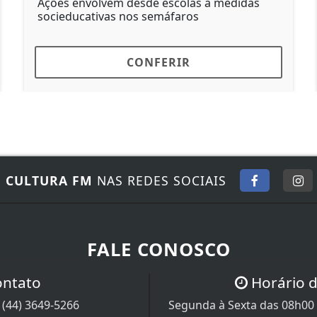
sde escolas a medidas
As rotatórias foram in
s semáfaros
estratégicos
ONFERIR
CONF
E
CULTURA FM
NAS REDES SOCIAIS
FALE CONOSCO
ontato
Horário 
/
(44) 3649-5266
Segunda à Sexta das 08h00 