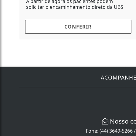
gora os pacientes podem
Ações envolvem de
ncaminhamento direto da UBS
socieducativas no
CONFERIR
C
ACOMPANH
Nosso c
Fone:
(44) 3649-5266