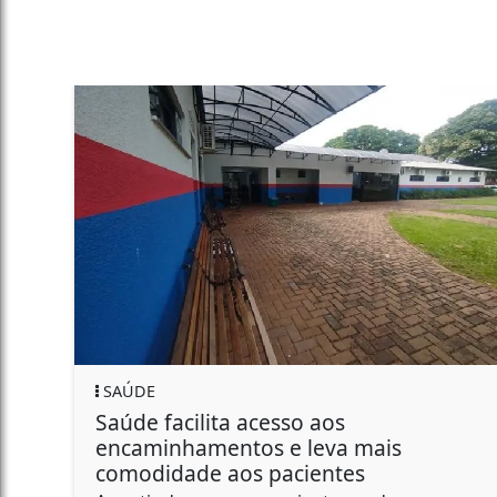
PALOTINA
ta acesso aos
Palotina prom
entos e leva mais
especial do Ago
 aos pacientes
de conscientizaç