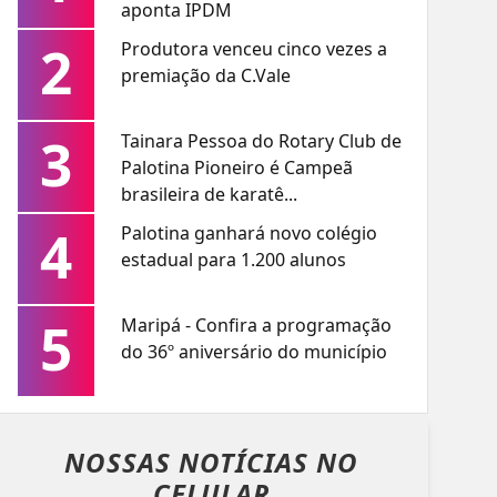
aponta IPDM
2
Produtora venceu cinco vezes a
premiação da C.Vale
3
Tainara Pessoa do Rotary Club de
Palotina Pioneiro é Campeã
brasileira de karatê...
4
Palotina ganhará novo colégio
estadual para 1.200 alunos
5
Maripá - Confira a programação
do 36º aniversário do município
NOSSAS NOTÍCIAS
NO
CELULAR