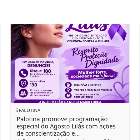
TRÂNSITO
ove programação
Prefeitura de Palot
sto Lilás com ações
rotatórias para me
ão e...
segurança no trâns