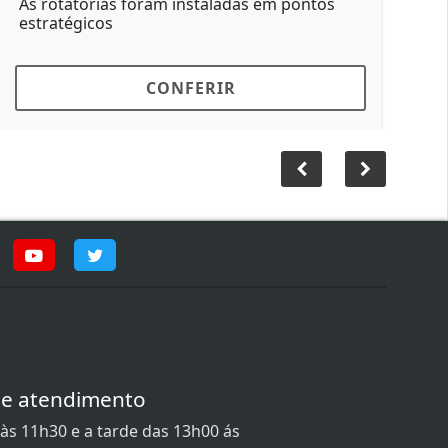
staladas em pontos
Antigo muro foi retirado pelo 
do lote vizinho
ERIR
CONFERIR
de atendimento
às 11h30 e a tarde das 13h00 ás