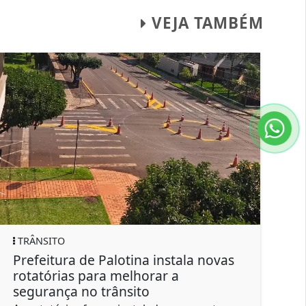
VEJA TAMBÉM
EDUÇACÃO
ina instala novas
Prefeitura e APMF inicia
lhorar a
de novo muro no CMEI Al
ito
Dourado