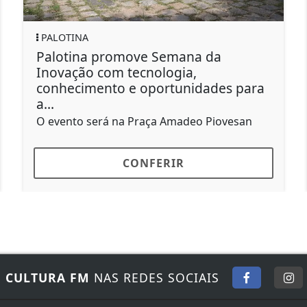
PALOTINA
Semana da
Unidade Conviver prom
logia,
especial em homenagem
rtunidades para
Família
Será no Clube do Vovô ás 19
 Amadeo Piovesan
RIR
CONFERIR
E
CULTURA FM
NAS REDES SOCIAIS