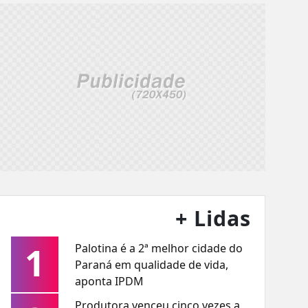
+ Lidas
1
Palotina é a 2ª melhor cidade do
Paraná em qualidade de vida,
aponta IPDM
Produtora venceu cinco vezes a