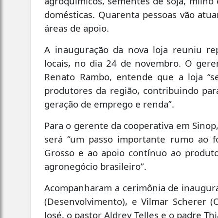
agroquímicos, sementes de soja, milho 
domésticas. Quarenta pessoas vão atua
áreas de apoio.
A inauguração da nova loja reuniu re
locais, no dia 24 de novembro. O gere
Renato Rambo, entende que a loja “s
produtores da região, contribuindo par
geração de emprego e renda”.
Para o gerente da cooperativa em Sino
será “um passo importante rumo ao f
Grosso e ao apoio contínuo ao produtor
agronegócio brasileiro”.
Acompanharam a cerimônia de inauguraç
(Desenvolvimento), e Vilmar Scherer (O
José, o pastor Aldrey Telles e o padre Th