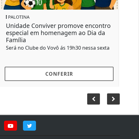
PALOTINA
ove encontro
Prefeitura promove "Palotina
 ao Dia da
Ação" no Jardim Esperança c
atendimento de todas as...
h30 nessa sexta
Ação acontece no próximo sábado
CONFERIR