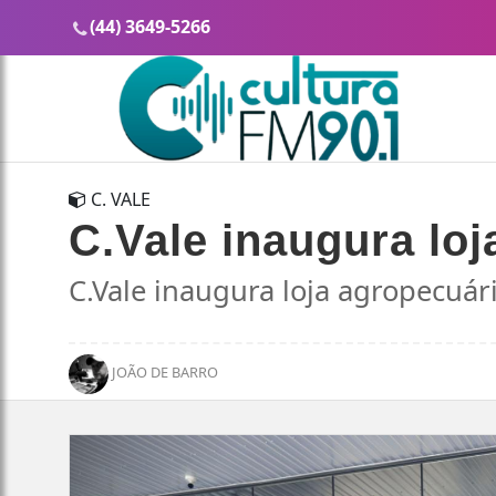
(44) 3649-5266
C. VALE
C.Vale inaugura lo
C.Vale inaugura loja agropecuár
JOÃO DE BARRO