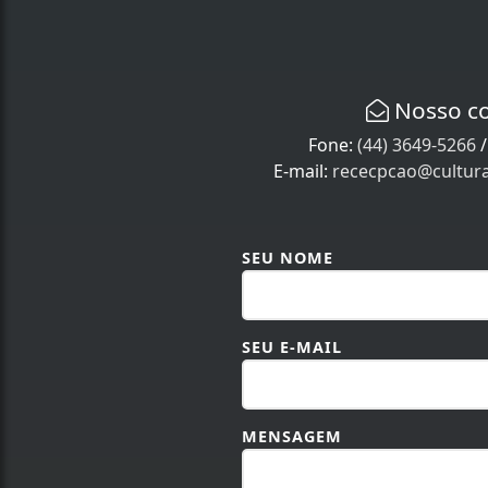
Nosso c
Fone:
(44) 3649-5266
E-mail:
rececpcao@cultur
SEU NOME
SEU E-MAIL
MENSAGEM