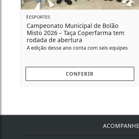
PALOTINA
icipal de Bolão
Palotina promove 
ça Coperfarma tem
Inovação com tecno
ura
conhecimento e opo
a...
conta com seis equipes
O evento será na Praça
NFERIR
CONFE
ACOMPANH