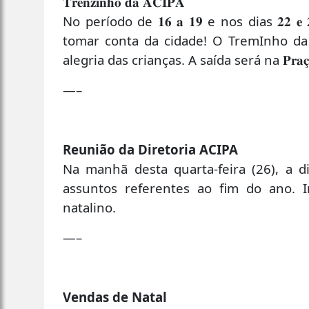
𝐓𝐫𝐞𝐧𝐳𝐢𝐧𝐡𝐨 𝐝𝐚 𝐀𝐂𝐈𝐏𝐀
No período de 𝟏𝟔 𝐚 𝟏𝟗 e nos dias 𝟐𝟐 𝐞 𝟐𝟑 
tomar conta da cidade! O TremInho da A
alegria das crianças. A saída será na 𝐏𝐫𝐚𝐜̧𝐚 𝐀𝐦
—–
Reunião da Diretoria ACIPA
Na manhã desta quarta-feira (26), a d
assuntos referentes ao fim do ano. 
natalino.
—–
Vendas de Natal