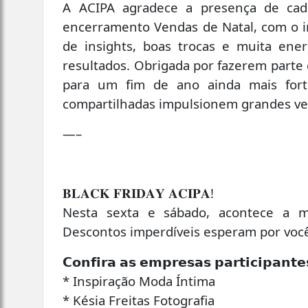
A ACIPA agradece a presença de cada
encerramento Vendas de Natal, com o in
de insights, boas trocas e muita ene
resultados. Obrigada por fazerem parte
para um fim de ano ainda mais fort
compartilhadas impulsionem grandes ve
—–
𝐁𝐋𝐀𝐂𝐊 𝐅𝐑𝐈𝐃𝐀𝐘 𝐀𝐂𝐈𝐏𝐀!
Nesta sexta e sábado, acontece a ma
Descontos imperdíveis esperam por você
𝗖𝗼𝗻𝗳𝗶𝗿𝗮 𝗮𝘀 𝗲𝗺𝗽𝗿𝗲𝘀𝗮𝘀 𝗽𝗮𝗿𝘁𝗶𝗰𝗶𝗽𝗮𝗻𝘁𝗲
* Inspiração Moda Íntima
* Késia Freitas Fotografia