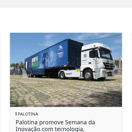
PALOTINA
Conviver promove encontro
Prefeitura pro
 em homenagem ao Dia da
Ação" no Jardi