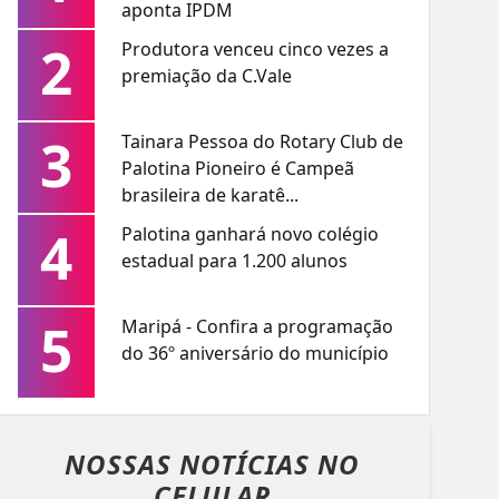
aponta IPDM
2
Produtora venceu cinco vezes a
premiação da C.Vale
3
Tainara Pessoa do Rotary Club de
Palotina Pioneiro é Campeã
brasileira de karatê...
4
Palotina ganhará novo colégio
estadual para 1.200 alunos
5
Maripá - Confira a programação
do 36º aniversário do município
NOSSAS NOTÍCIAS
NO
CELULAR