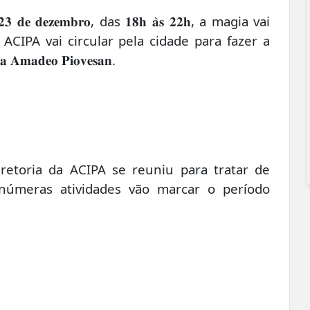
𝐞 𝐝𝐞𝐳𝐞𝐦𝐛𝐫𝐨, das 𝟏𝟖𝐡 𝐚̀𝐬 𝟐𝟐𝐡, a magia vai
CIPA vai circular pela cidade para fazer a
𝐚𝐝𝐞𝐨 𝐏𝐢𝐨𝐯𝐞𝐬𝐚𝐧.
iretoria da ACIPA se reuniu para tratar de
Inúmeras atividades vão marcar o período