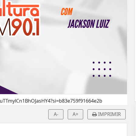
oWuTTmylCn1BhOJasHY4?si=b83e759f91664e2b
A-
A+
IMPRIMIR