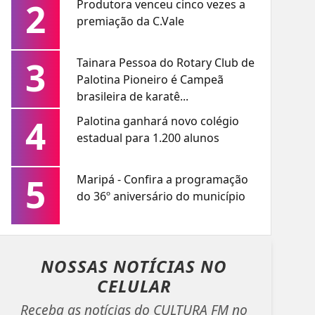
2
Produtora venceu cinco vezes a
premiação da C.Vale
3
Tainara Pessoa do Rotary Club de
Palotina Pioneiro é Campeã
brasileira de karatê...
4
Palotina ganhará novo colégio
estadual para 1.200 alunos
5
Maripá - Confira a programação
do 36º aniversário do município
NOSSAS NOTÍCIAS
NO
CELULAR
Receba as notícias do CULTURA FM no