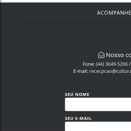
ACOMPANH
Nosso c
Fone:
(44) 3649-5266
E-mail:
rececpcao@cultur
SEU NOME
SEU E-MAIL