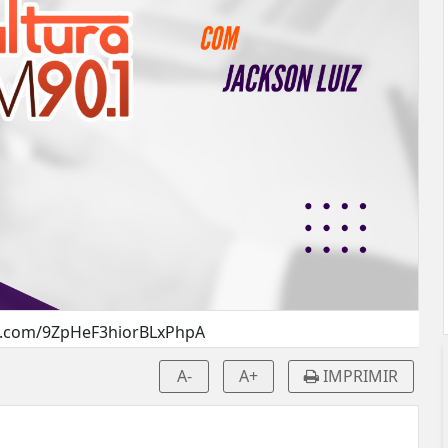
d.com/9ZpHeF3hiorBLxPhpA
A-
A+
IMPRIMIR