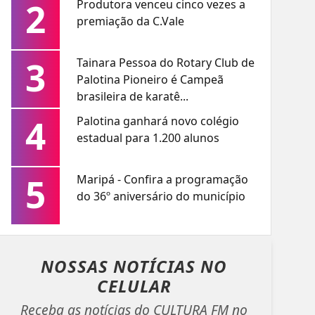
2
Produtora venceu cinco vezes a
premiação da C.Vale
3
Tainara Pessoa do Rotary Club de
Palotina Pioneiro é Campeã
brasileira de karatê...
4
Palotina ganhará novo colégio
estadual para 1.200 alunos
5
Maripá - Confira a programação
do 36º aniversário do município
NOSSAS NOTÍCIAS
NO
CELULAR
Receba as notícias do CULTURA FM no