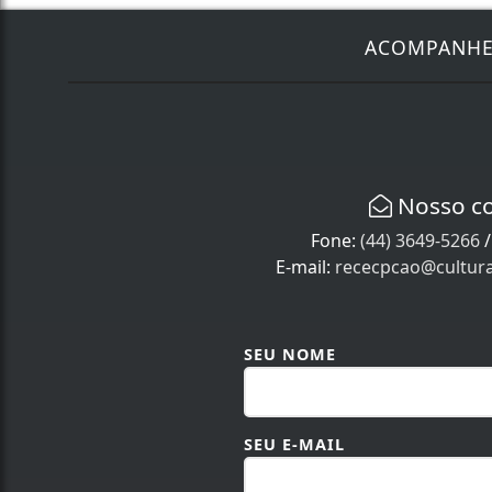
ACOMPANH
Nosso c
Fone:
(44) 3649-5266
E-mail:
rececpcao@cultur
SEU NOME
SEU E-MAIL