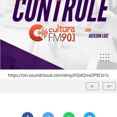
https://on.soundcloud.com/dmyzFQdQnvDP9Cts1c
A-
A+