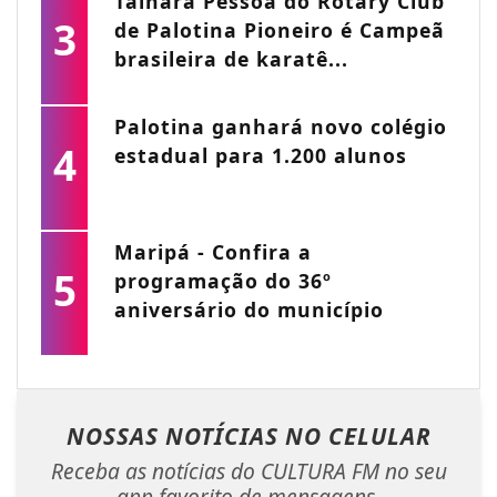
Tainara Pessoa do Rotary Club
3
de Palotina Pioneiro é Campeã
brasileira de karatê...
Palotina ganhará novo colégio
4
estadual para 1.200 alunos
Maripá - Confira a
5
programação do 36º
aniversário do município
NOSSAS NOTÍCIAS
NO CELULAR
Receba as notícias do CULTURA FM no seu
app favorito de mensagens.