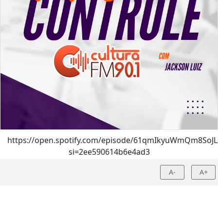
https://open.spotify.com/episode/61qmIkyuWmQm8SoJL
si=2ee590614b6e4ad3
A-
A+