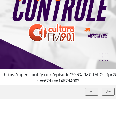
https://open.spotify.com/episode/70eGafMCttAhCsefp
si=c67daee1467d4903
A-
A+