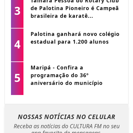
Tainara Pessoa do Rotary Club
3
de Palotina Pioneiro é Campeã
brasileira de karatê...
Palotina ganhará novo colégio
4
estadual para 1.200 alunos
Maripá - Confira a
5
programação do 36º
aniversário do município
NOSSAS NOTÍCIAS
NO CELULAR
Receba as notícias do CULTURA FM no seu
app favorito de mensagens.