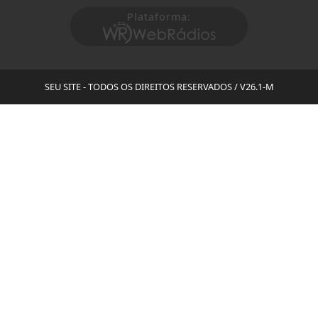
Plataforma:
SEU SITE - TODOS OS DIREITOS RESERVADOS
/ V26.1-M
Termos de Uso e Privacidade
Esse site utiliza cookies para melhorar sua experiênci
de navegação. Ao continuar o acesso, entendemos qu
você concorda com nossos Termos de Uso e
Privacidade.
PARA MAIS INFORMAÇÕES,
ACESSE NOSSOS TERMOS
CLICANDO AQUI