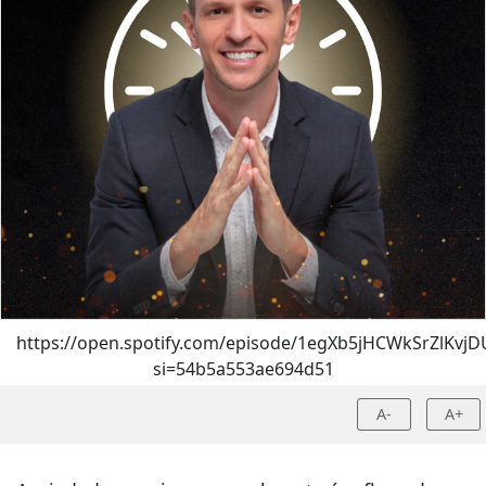
https://open.spotify.com/episode/1egXb5jHCWkSrZlKvjD
si=54b5a553ae694d51
A-
A+