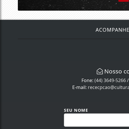
ACOMPANH
Nosso c
Fone:
(44) 3649-5266
E-mail:
rececpcao@cultur
SEU NOME