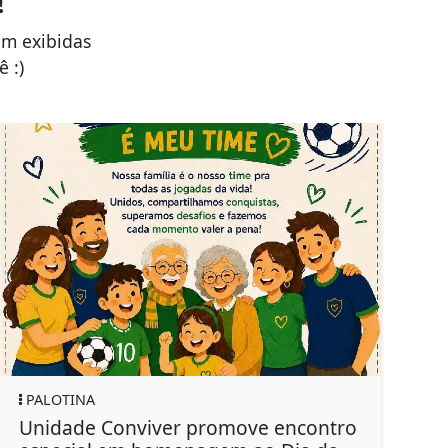
!
em exibidas
 :)
PALOTINA
PAL
Unidade Conviver promove encontro
Pre