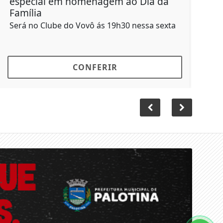
especial em homenagem ao Dia da
Açã
Família
aten
Será no Clube do Vovô ás 19h30 nessa sexta
Ação
CONFERIR