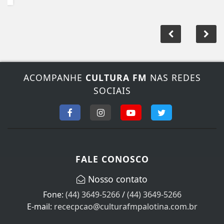
ACOMPANHE
CULTURA FM
NAS REDES
SOCIAIS
FALE CONOSCO
Nosso contato
Fone:
(44) 3649-5266
/
(44) 3649-5266
E-mail:
rececpcao@culturafmpalotina.com.br
Horário de atendimento
Segunda à Sexta das 08h00 às 11h30 e a tarde das