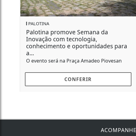
A
PALOTINA
na promove Semana da
Unidade Co
o com tecnologia,
especial e
mento e oportunidades para
Família
Será no Clube
 será na Praça Amadeo Piovesan
CONFERIR
ACOMPANH