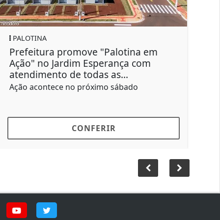
SAÚDE
move "Palotina em
Boletim Informativo 
im Esperança com
escorpiões notificad
 todas as...
em 2026
 próximo sábado
31 casos leves foram cont
ONFERIR
CONFER