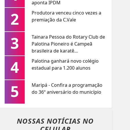
aponta IPDM
2
Produtora venceu cinco vezes a
premiação da C.Vale
3
Tainara Pessoa do Rotary Club de
Palotina Pioneiro é Campeã
brasileira de karatê...
4
Palotina ganhará novo colégio
estadual para 1.200 alunos
5
Maripá - Confira a programação
do 36º aniversário do município
NOSSAS NOTÍCIAS
NO
CELULAR