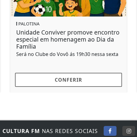
PALOTINA
nviver promove encontro
Prefeitura pro
m homenagem ao Dia da
Ação" no Jard
atendimento de
 do Vovô ás 19h30 nessa sexta
Ação acontece no
CONFERIR
C
E
CULTURA FM
NAS REDES SOCIAIS