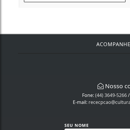
ACOMPANH
Nosso c
Fone:
(44) 3649-5266
E-mail:
rececpcao@cultur
SEU NOME