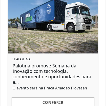
PALOTINA
a da
Unidade Conviver promove 
,
especial em homenagem ao 
idades para
Família
Será no Clube do Vovô ás 19h30 ne
eo Piovesan
CONFERIR