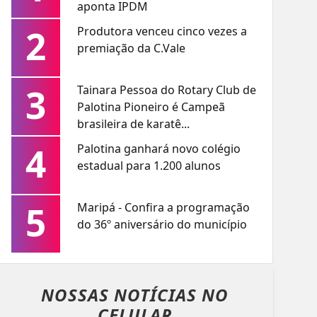
aponta IPDM
2
Produtora venceu cinco vezes a
premiação da C.Vale
3
Tainara Pessoa do Rotary Club de
Palotina Pioneiro é Campeã
brasileira de karatê...
4
Palotina ganhará novo colégio
estadual para 1.200 alunos
5
Maripá - Confira a programação
do 36º aniversário do município
NOSSAS NOTÍCIAS
NO
CELULAR