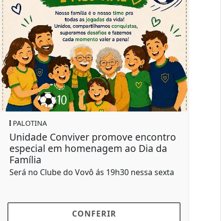
PALOTINA
encontro
Prefeitura promove "Palotina em
Dia da
Ação" no Jardim Esperança com
atendimento de todas as...
ssa sexta
Ação acontece no próximo sábado
CONFERIR