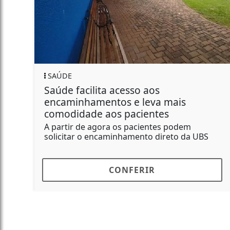
PALOTINA
acilita acesso aos
Palotina p
hamentos e leva mais
especial do
ade aos pacientes
de conscien
de agora os pacientes podem
Ações envolv
r o encaminhamento direto da UBS
socieducativ
CONFERIR