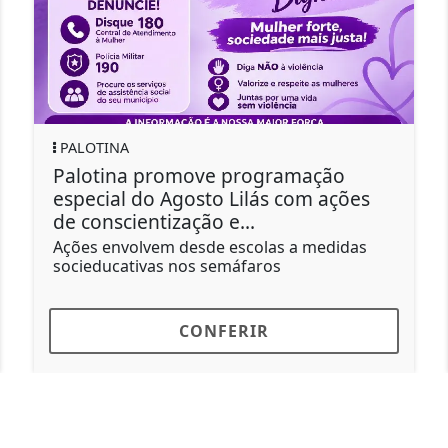
TRÂNSITO
romove programação
Prefeitura de P
 Agosto Lilás com ações
rotatórias par
tização e...
segurança no t
em desde escolas a medidas
As rotatórias for
as nos semáfaros
estratégicos
CONFERIR
C