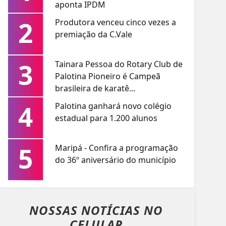
aponta IPDM
2
Produtora venceu cinco vezes a
premiação da C.Vale
3
Tainara Pessoa do Rotary Club de
Palotina Pioneiro é Campeã
brasileira de karatê...
4
Palotina ganhará novo colégio
estadual para 1.200 alunos
5
Maripá - Confira a programação
do 36º aniversário do município
NOSSAS NOTÍCIAS
NO
CELULAR