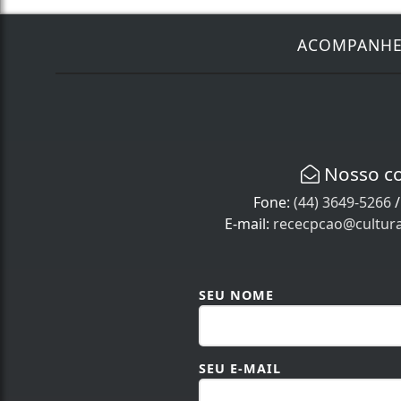
ACOMPANH
Nosso c
Fone:
(44) 3649-5266
E-mail:
rececpcao@cultur
SEU NOME
SEU E-MAIL