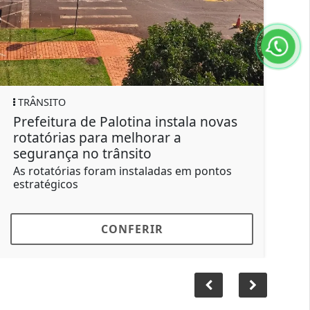
EDUÇACÃO
alotina instala novas
Prefeitura e APMF in
a melhorar a
de novo muro no CME
rânsito
Dourado
am instaladas em pontos
Antigo muro foi retirado 
do lote vizinho
ONFERIR
CONFER