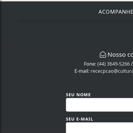
ACOMPANH
Nosso c
Fone:
(44) 3649-5266
E-mail:
rececpcao@cultur
SEU NOME
SEU E-MAIL