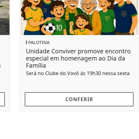
SAÚDE
Boletim Informativo aponta 401
escorpiões notificados em Palotina
em 2026
31 casos leves foram contabilizados
CONFERIR