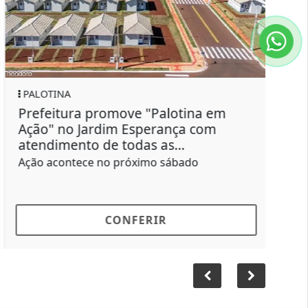
ESPORTES
Palotina lança a 2ª Taça Carolina
Calçados de Futsal Infantil com
participação de 41...
Abertura será no domingo dia 18
CONFERIR