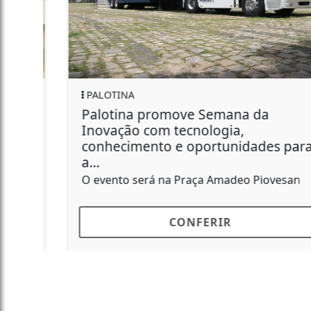
PALOTINA
Prefeitura promove "Palotina em
Ação" no Jardim Esperança com
atendimento de todas as...
Ação acontece no próximo sábado
CONFERIR