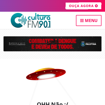
OUÇA AGORA
MENU
OHH Não :/