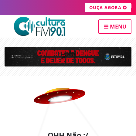
OUÇA AGORA
MENU
OHH Não :/