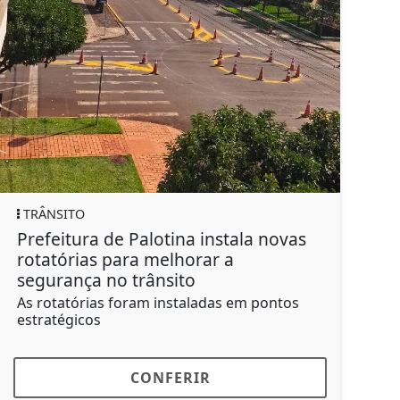
TRÂNSITO
EDU
Prefeitura de Palotina instala novas
Pref
rotatórias para melhorar a
de 
segurança no trânsito
Dou
As rotatórias foram instaladas em pontos
Anti
estratégicos
do lo
CONFERIR