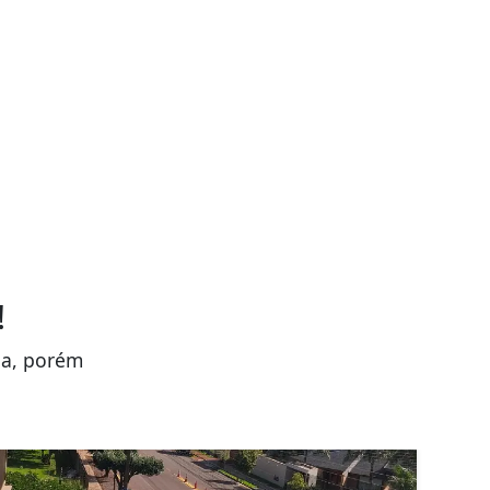
!
da, porém