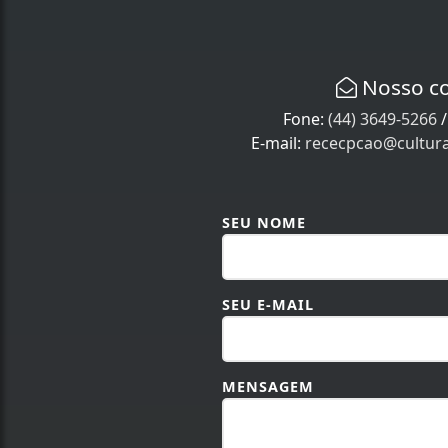
Nosso c
Fone:
(44) 3649-5266
E-mail:
rececpcao@cultur
SEU NOME
SEU E-MAIL
MENSAGEM