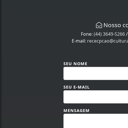
Nosso c
Fone:
(44) 3649-5266
E-mail:
rececpcao@cultur
SEU NOME
SEU E-MAIL
MENSAGEM