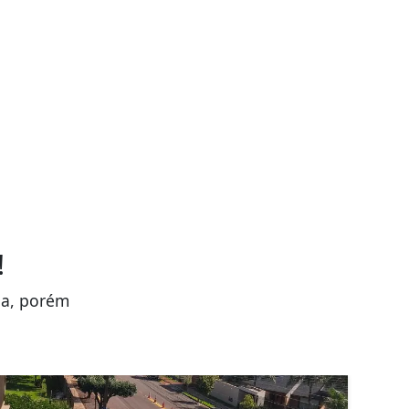
!
da, porém