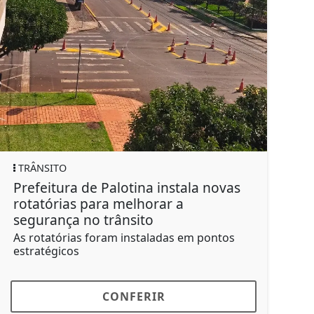
TRÂNSITO
EDU
Prefeitura de Palotina instala novas
Pref
rotatórias para melhorar a
de 
segurança no trânsito
Dou
As rotatórias foram instaladas em pontos
Anti
estratégicos
do lo
CONFERIR